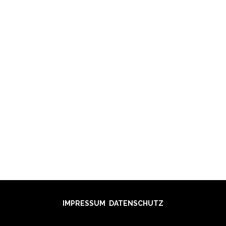
QUATTRO
BRUDI303
OLEXESH
LAUTLOS
BRUDI303
IMPRESSUM
DATENSCHUTZ